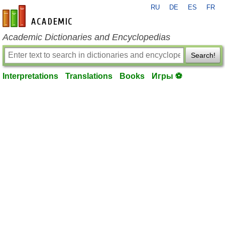
RU
DE
ES
FR
en-academic.com
Academic Dictionaries and Encyclopedias
Search!
Interpretations
Translations
Books
Игры ⚽