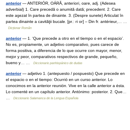
anterior
— ANTERIÓR, OÁRĂ, anteriori, oare, adj. (Adesea
adverbial) 1. Care precedă o anumită dată; precedent. 2. Care
este aşezat în partea de dinainte. 3. (Despre sunete) Articulat în
partea dinainte a cavităţii bucale. [pr.: ri or] – Din fr. antérieur,… …
Dicționar Român
anterior
— 1. ‘Que precede a otro en el tiempo o en el espacio’.
No es, propiamente, un adjetivo comparativo, pues carece de
forma positiva, a diferencia de lo que ocurre con mayor, menor,
mejor y peor, comparativos respectivos de grande, pequeño,
bueno y… …
Diccionario panhispánico de dudas
anterior
— adjetivo 1. (antepuesto / pospuesto) Que precede en
el espacio o en el tiempo: Ocurrió en un curso anterior. Lo
conocimos en la anterior reunión. Vive en la calle anterior a ésta.
Lo comenté en un capítulo anterior. Antónimo: posterior. 2. Que…
…
Diccionario Salamanca de la Lengua Española