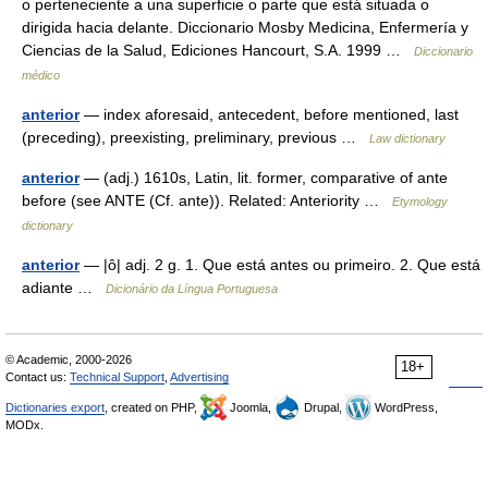
o perteneciente a una superficie o parte que está situada o
dirigida hacia delante. Diccionario Mosby Medicina, Enfermería y
Ciencias de la Salud, Ediciones Hancourt, S.A. 1999 …
Diccionario
médico
anterior
— index aforesaid, antecedent, before mentioned, last
(preceding), preexisting, preliminary, previous …
Law dictionary
anterior
— (adj.) 1610s, Latin, lit. former, comparative of ante
before (see ANTE (Cf. ante)). Related: Anteriority …
Etymology
dictionary
anterior
— |ô| adj. 2 g. 1. Que está antes ou primeiro. 2. Que está
adiante …
Dicionário da Língua Portuguesa
© Academic, 2000-2026
18+
Contact us:
Technical Support
,
Advertising
Dictionaries export
, created on PHP,
Joomla,
Drupal,
WordPress,
MODx.