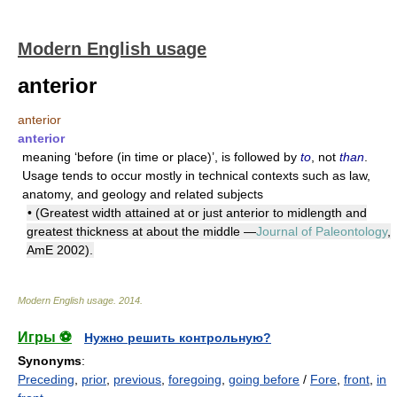
Modern English usage
anterior
anterior
anterior
meaning ‘before (in time or place)’, is followed by
to
, not
than
.
Usage tends to occur mostly in technical contexts such as law,
anatomy, and geology and related subjects
• (Greatest width attained at or just anterior to midlength and
greatest thickness at about the middle —
Journal of Paleontology
,
AmE 2002).
Modern English usage
.
2014
.
Игры ⚽
Нужно решить контрольную?
Synonyms
:
Preceding
,
prior
,
previous
,
foregoing
,
going before
/
Fore
,
front
,
in